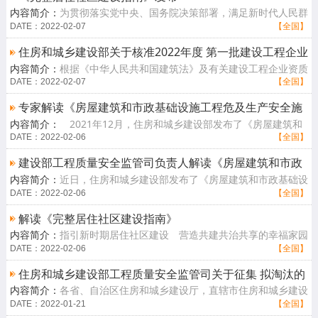
内容简介：
为贯彻落实党中央、国务院决策部署，满足新时代人民群
众对美好生活的需求，指导各地统筹推进完整居住社区建设工作，住
DATE：2022-02-07
【全国】
房和城乡建[查看详情]
住房和城乡建设部关于核准2022年度 第一批建设工程企业
内容简介：
根据《中华人民共和国建筑法》及有关建设工程企业资质
资质名单的公告
管理规定，现将我部核准的工程勘察资质、工程设计资质、建筑业企
DATE：2022-02-07
【全国】
业资质、工[查看详情]
专家解读《房屋建筑和市政基础设施工程危及生产安全施
内容简介：
2021年12月，住房和城乡建设部发布了《房屋建筑和
工工艺、设备和材料淘汰目录（第一批）》
市政基础设施工程危及生产安全施工工艺、设备和材料淘汰目录（第
DATE：2022-02-06
【全国】
一批）》（以[查看详情]
建设部工程质量安全监管司负责人解读《房屋建筑和市政
内容简介：
近日，住房和城乡建设部发布了《房屋建筑和市政基础设
基础设施工程危及生产安全施工工艺、设备和材料淘汰目
施工程危及生产安全施工工艺、设备和材料淘汰目录（第一批）》
DATE：2022-02-06
【全国】
录（第一批）》
（以下简称《[查看详情]
解读《完整居住社区建设指南》
内容简介：
指引新时期居住社区建设 营造共建共治共享的幸福家园
——解读《完整居住社区建设指南》居住社区是城市居民生活和城市
DATE：2022-02-06
【全国】
治理的基本[查看详情]
住房和城乡建设部工程质量安全监管司关于征集 拟淘汰的
内容简介：
各省、自治区住房和城乡建设厅，直辖市住房和城乡建设
房屋市政工程落后和危及生产安全 施工工艺设备和材料的
（管）委，新疆生产建设兵团住房和城乡建设局，国资委管理的有关
DATE：2022-01-21
【全国】
通知
企业，有关[查看详情]