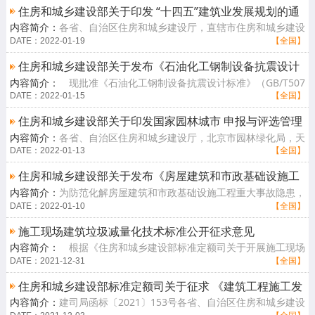
住房和城乡建设部关于印发 “十四五”建筑业发展规划的通
内容简介：
各省、自治区住房和城乡建设厅，直辖市住房和城乡建设
知
（管）委，北京市规划和自然资源委，新疆生产建设兵团住房和城乡
DATE：2022-01-19
【全国】
建设局，国[查看详情]
住房和城乡建设部关于发布《石油化工钢制设备抗震设计
内容简介：
现批准《石油化工钢制设备抗震设计标准》（GB/T507
标准》等4项工程建设标准英文版的公告
61-2018）、《石油化工钢制设备抗震鉴定标准》（GB/T51273-201
DATE：2022-01-15
【全国】
8）、《石油化[查看详情]
住房和城乡建设部关于印发国家园林城市 申报与评选管理
内容简介：
各省、自治区住房和城乡建设厅，北京市园林绿化局，天
办法的通知
津市城市管理委，上海市绿化和市容管理局，重庆市城市管理局，新
DATE：2022-01-13
【全国】
疆生产建设[查看详情]
住房和城乡建设部关于发布《房屋建筑和市政基础设施工
内容简介：
为防范化解房屋建筑和市政基础设施工程重大事故隐患，
程危及生产安全施工工艺设备和材料淘汰目录（第一
降低施工安全风险，推动住房和城乡建设行业淘汰落后工艺、设备和
DATE：2022-01-10
【全国】
批）》的公告
材料，提升[查看详情]
施工现场建筑垃圾减量化技术标准公开征求意见
内容简介：
根据《住房和城乡建设部标准定额司关于开展施工现场
建筑垃圾减量化技术标准等2项标准编制工作的函》，住房和城乡建
DATE：2021-12-31
【全国】
设部组织中[查看详情]
住房和城乡建设部标准定额司关于征求 《建筑工程施工发
内容简介：
建司局函标〔2021〕153号各省、自治区住房和城乡建设
包与承包计价管理办法》（修订征求意见稿）意见的函