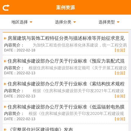
案例资源
地区选择
选择分类
选择类型
房屋建筑与装饰工程特征分类与描述标准等开始征求意见
内容简介：
为加快工程造价信息标准化体系建设，统一工程交易
阶段造价信息数据交换标准，住房和城乡建设部标准定额司组织起草
DATE：2022-02-18
【全国】
了《房屋建[查看详情]
住房和城乡建设部办公厅关于行业标准《预应力装配式混
内容简介：
根据住房和城乡建设部标准定额司《关于开展工程建设
凝土框架结构技术标准（征求意见稿）》 公开征求意见的
行业标准预应力装配式混凝土框架结构技术标准制订工作的函》（建
DATE：2022-02-13
【全国】
通知
标标函〔20[查看详情]
住房和城乡建设部办公厅关于行业标准《索结构技术规程
内容简介：
根据《住房和城乡建设部关于印发2021年工程建设
（局部修订条文征求意见稿）公开征求意见的通知
规范标准编制及相关工作计划的通知》（建标函〔2021〕11号），
DATE：2022-02-13
【全国】
我部组织中国建[查看详情]
住房和城乡建设部办公厅关于行业标准《低温辐射电热膜
内容简介：
根据《住房和城乡建设部关于印发2020年工程建设规
供暖系统应用技术规程（局部修订条文征求意见稿）》公
范标准编制及相关工作计划的通知》（建标函〔2020〕9号），我部
DATE：2022-02-13
【全国】
开征求意见的通知
组织哈尔滨工[查看详情]
《完整居住社区建设指南》发布