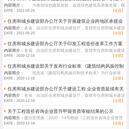
内容简介：
为推动绿色建筑创新，促进绿色建筑高质量发展，根
据《全国绿色建筑创新奖管理办法》，我部组织开展了2020年度全
DATE：2021-05-25
【全国】
国绿色建筑创[查看详情]
住房和城乡建设部办公厅关于开展建筑企业跨地区承揽业
内容简介：
各省、自治区住房和城乡建设厅，直辖市住房和城乡建设
务要求设立分 （子）公司问题治理工作的通知
（管）委，北京市规划和自然资源委，新疆生产建设兵团住房和城乡
DATE：2021-05-25
【全国】
建设局：为[查看详情]
住房和城乡建设部办公厅关于印发工程造价改革工作方案
内容简介：
各省、自治区住房和城乡建设厅、直辖市住房和城乡建设
的通知
（管）委，新疆生产建设兵团住房和城乡建设局：为贯彻落实党的十
DATE：2020-12-16
【全国】
九大和十九[查看详情]
住房和城乡建设部关于发布行业标准 《建筑结构风振控制
内容简介：
现批准《建筑结构风振控制技术标准》为行业标准，
技术标准》的公告
编号为JGJ/T487-2020 ，自2020年11月1日起实施。本标准在住房和
DATE：2020-12-16
【全国】
城乡建设部[查看详情]
住房和城乡建设部办公厅关于建设工程 企业资质延续有关
内容简介：
各省、自治区住房和城乡建设厅，直辖市住房和城乡建设
事项的通知
（管）委，北京市规划和自然资源委，新疆生产建设兵团住房和城乡
DATE：2020-12-16
【全国】
建设局，有[查看详情]
关于工程造价咨询企业晋升甲级资质审核结果的公示
内容简介：
建办受理函〔2020〕14号根据《工程造价咨询企业管理
办法》及《住房和城乡建设部办公厅关于实行工程造价咨询甲级资质
DATE：2020-12-16
【全国】
审批告知承诺[查看详情]