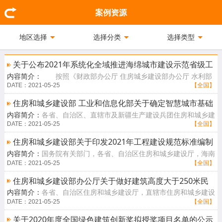
案例资源
地区选择
选择分类
选择类型
关于公布2021年系统化全域推进海绵城市建设示范省级工
内容简介：
按照《财政部办公厅 住房城乡建设部办公厅 水利部
作评审结果的通知
办公厅关于开展系统化全域推进海绵城市建设示范工作的通知》（财
DATE：2021-05-25
【全国】
办建〔2021[查看详情]
住房和城乡建设部 工业和信息化部关于确定智慧城市基础
内容简介：
各省、自治区、直辖市及新疆生产建设兵团住房和城乡建
设施与智能网联汽车协同发展第一批试点城市的通知
设厅（委、管委、局）、工业和信息化主管部门：按照《住房和城乡
DATE：2021-05-25
【全国】
建设部办公[查看详情]
住房和城乡建设部关于印发2021年工程建设规范标准编制
内容简介：
国务院有关部门，各省、自治区住房和城乡建设厅，海南
及相关工作计划的通知
省自然资源和规划厅、水务厅，直辖市住房和城乡建设（管）委及有
DATE：2021-05-25
【全国】
关部门，新[查看详情]
住房和城乡建设部办公厅关于做好建筑高度大于250米民
内容简介：
各省、自治区住房和城乡建设厅，直辖市住房和城乡建设
用建筑防火设计研究论证的通知
（管）委，北京市规划和自然资源委，新疆生产建设兵团住房和城乡
DATE：2021-05-25
【全国】
建设局：为[查看详情]
关于2020年度全国绿色建筑创新奖拟授奖项目名单的公示