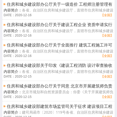
住房和城乡建设部办公厅关于一级造价 工程师注册管理有
内容简介：
各省、自治区住房和城乡建设厅，直辖市住房和城乡建设
关事项的通知
（管）委，新疆生产建设兵团住房和城乡建设局，国务院有关部门造
DATE：2020-12-16
【全国】
价工程师注[查看详情]
住房和城乡建设部办公厅关于建设工程企业 资质申请实行
内容简介：
各省、自治区住房和城乡建设厅，直辖市住房和城乡建设
无纸化受理的通知
（管）委，北京市规划和自然资源委，新疆生产建设兵团住房和城乡
DATE：2020-12-16
【全国】
建设局，有[查看详情]
住房和城乡建设部办公厅关于全面推行 建筑工程施工许可
内容简介：
各省、自治区住房和城乡建设厅，直辖市住房和城乡建设
证电子证照的通知
（管）委，新疆生产建设兵团住房和城乡建设局：为进一步贯彻落实
DATE：2020-12-16
【全国】
《国务院关[查看详情]
住房和城乡建设部关于印发《建设工程消防 设计审查验收
内容简介：
各省、自治区住房和城乡建设厅，直辖市住房和城乡建设
工作细则》和《建设工程 消防设计审查、消防验收、备案
（管）委、北京市规划和自然资源委，新疆生产建设兵团住房和城乡
DATE：2020-12-15
【全国】
和 抽查文书式样》的通知
建设局：为[查看详情]
住房和城乡建设部办公厅关于同意 北京市开展建筑师负责
内容简介：
北京市规划和自然资源委员会：你委《关于开展建筑师负
制试点的复函
责制试点工作的请示》（京规自文〔2020〕253号）收悉。经研究，
DATE：2020-12-15
【全国】
现函复如下[查看详情]
住房和城乡建设部建筑市场监管司关于征求 建设项目工程
内容简介：
建司局函市〔2020〕119号各省、自治区住房和城乡建设
总承包合同示范文本 （征求意见稿）意见的函