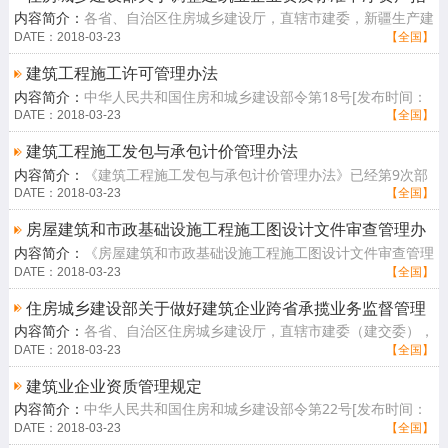
内容简介：
各省、自治区住房城乡建设厅，直辖市建委，新疆生产建
标考核有关问题的通知
设兵团建设局、国务院有关部门建设司（局）、总后基建营房部工程
DATE：2018-03-23
【全国】
管理局、有[查看详情]
建筑工程施工许可管理办法
内容简介：
中华人民共和国住房和城乡建设部令第18号[发布时间：
2014-9-23] 浏览次数：53616次《建筑工程施工许可管理办法》
DATE：2018-03-23
【全国】
已经第13次部[查看详情]
建筑工程施工发包与承包计价管理办法
内容简介：
《建筑工程施工发包与承包计价管理办法》已经第9次部
常务会议审议通过，现予发布，自2014年2月1日起施行。住房城乡
DATE：2018-03-23
【全国】
建设部部长 [查看详情]
房屋建筑和市政基础设施工程施工图设计文件审查管理办
内容简介：
《房屋建筑和市政基础设施工程施工图设计文件审查管理
法
办法》已经第95次部常务会议审议通过，现予发布，自2013年8月1
DATE：2018-03-23
【全国】
日起施行。住[查看详情]
住房城乡建设部关于做好建筑企业跨省承揽业务监督管理
内容简介：
各省、自治区住房城乡建设厅，直辖市建委（建交委），
工作的通知
北京市规委，新疆生产建设兵团建设局：为推动建立统一开放、公平
DATE：2018-03-23
【全国】
竞争的建筑[查看详情]
建筑业企业资质管理规定
内容简介：
中华人民共和国住房和城乡建设部令第22号[发布时间：
2015-2-9] 浏览次数：49502次《建筑业企业资质管理规定》已
DATE：2018-03-23
【全国】
经第20次部常[查看详情]