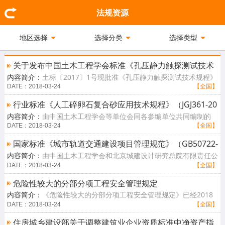
法规资源
地区选择
选择分类
选择类型
关于发布中国土木工程学会标准《孔压静力触探测试技术
内容简介：
土标〔2017〕1号现批准《孔压静力触探测试技术规程》
规程》的通知
为学会标准，编号为T/CCES 1-2017，自2017年3月1日起实施。 中
DATE：2018-03-24
【全国】
国土木工程学[查看详情]
行业标准《人工碎卵石复合砂应用技术规程》（JGJ361-20
内容简介：
由中国土木工程学会等单位会同各参编单位共同编制的
14）批准发布
《人工碎卵石复合砂应用技术规程》已于2014年12月17日批准发
DATE：2018-03-24
【全国】
布，自2015年8月1[查看详情]
国家标准《城市轨道交通建设项目管理规范》（GB50722-
内容简介：
由中国土木工程学会和北京城建设计研究总院有限责任公
2011）批准发布
司会同各参编单位共同编制的《城市轨道交通建设项目管理规范》已
DATE：2018-03-24
【全国】
于2011年8[查看详情]
危险性较大的分部分项工程安全管理规定
内容简介：
《危险性较大的分部分项工程安全管理规定》已经2018
年2月12日第37次部常务会议审议通过，现予发布，自2018年6月1
DATE：2018-03-24
【全国】
日起施行。住房[查看详情]
住房城乡建设部关于调整建筑业企业资质标准中净资产指