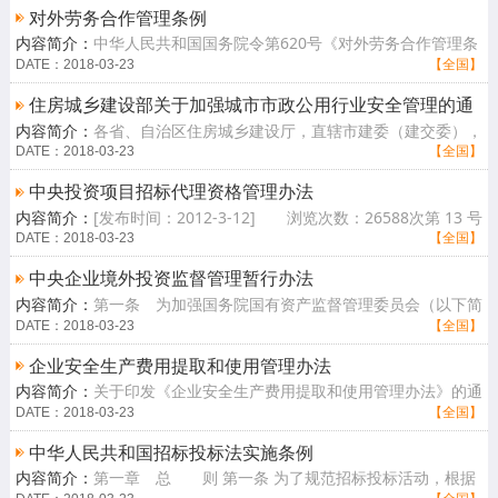
对外劳务合作管理条例
内容简介：
中华人民共和国国务院令第620号《对外劳务合作管理条
例》已经2012年5月16日国务院第203次常务会议通过，现予公布，
DATE：2018-03-23
【全国】
自2012年8月1[查看详情]
住房城乡建设部关于加强城市市政公用行业安全管理的通
内容简介：
各省、自治区住房城乡建设厅，直辖市建委（建交委），
知
北京市市政市容委、园林绿化局、水务局，天津市市容园林委、水务
DATE：2018-03-23
【全国】
局，上海市[查看详情]
中央投资项目招标代理资格管理办法
内容简介：
[发布时间：2012-3-12] 浏览次数：26588次第 13 号
为提高政府投资效益，加强对中央投资项目招标代理机构的监督管
DATE：2018-03-23
【全国】
理，规范招标[查看详情]
中央企业境外投资监督管理暂行办法
内容简介：
第一条 为加强国务院国有资产监督管理委员会（以下简
称国资委）履行出资人职责的企业（以下简称中央企业）境外投资监
DATE：2018-03-23
【全国】
督管理，促[查看详情]
企业安全生产费用提取和使用管理办法
内容简介：
关于印发《企业安全生产费用提取和使用管理办法》的通
知财企〔2012〕16号各省、自治区、直辖市、计划单列市财政厅
DATE：2018-03-23
【全国】
（局）、安全生[查看详情]
中华人民共和国招标投标法实施条例
内容简介：
第一章 总 则 第一条 为了规范招标投标活动，根据